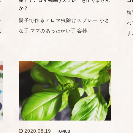
ス
親子でアロマ虫除けスプレーを作りません
コ
か？
嬉
ー
親子で作るアロマ虫除けスプレー 小さ
れ
な
な手 ママのあったかい手 容器…
す
2020.08.19
TOPICS