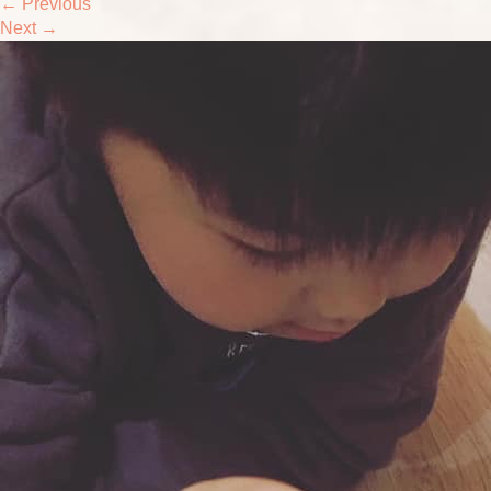
←
Previous
Next
→