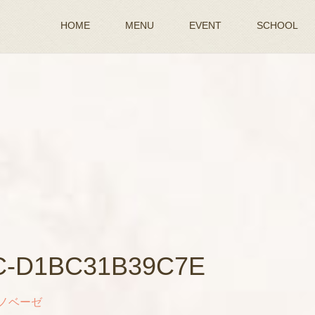
HOME
MENU
EVENT
SCHOOL
7C-D1BC31B39C7E
ノベーゼ